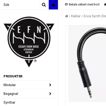
0
Betala säkert med kort
Kablar
Erica Synth St
PRODUKTER
Modular
Begagnat
Synthar