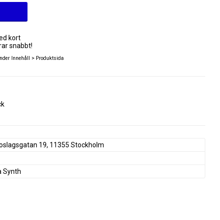
ed kort
rar snabbt!
nder Innehåll > Produktsida
ck
oslagsgatan 19, 11355 Stockholm
a Synth