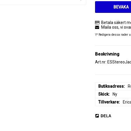
BEVAKA
Betala säkert m
Maila oss, vi sva
\* Redigera dessa rader u
Beskrivning
Art.nr: ESStereoJa
Butiksadress
R
Skick
Ny
Tillverkare
Eric
DELA